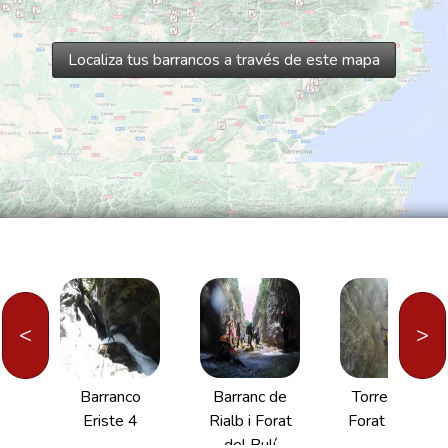
Localiza tus barrancos a través de este mapa
<
>
e
Barranco
Barranc de
Torrent del
 o
Eriste 4
Rialb i Forat
Forat Negre
la
del Bulí