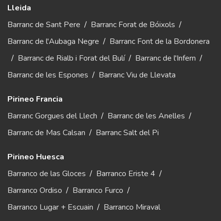
Lleida
Barranc de Sant Pere
/
Barranc Forat de Bóixols
/
Barranc de l'Aubaga Negre
/
Barranc Font de la Bordonera
/
Barranc de Rialb i Forat del Bulí
/
Barranc de l'Infern
/
Barranc de les Espones
/
Barranc Viu de Llevata
Pirineo Francia
Barranc Gorgues del Llech
/
Barranc de les Anelles
/
Barranc de Mas Calsan
/
Barranc Salt del Pi
Pirineo Huesca
Barranco de las Gloces
/
Barranco Eriste 4
/
Barranco Ordiso
/
Barranco Furco
/
Barranco Lugar + Escuain
/
Barranco Miraval