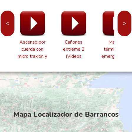
<
>
Ascenso por
Cañones
Manta
-
cuerda con
extreme 2
térmica, de
micro traxion y
(Videos
emergencia o
s
tibloc
Extreme)
supervivencia
(Videos
(Videos
)
Material)
Material)
Mapa Localizador de Barrancos