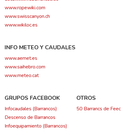
www.ropewiki.com
www.swisscanyon.ch
www.wikiloc.es
INFO METEO Y CAUDALES
www.aemet.es
www.saihebro.com
www.meteo.cat
GRUPOS FACEBOOK
OTROS
Infocaudales (Barrancos)
50 Barrancs de Feec
Descenso de Barrancos
Infoequipamiento (Barrancos)