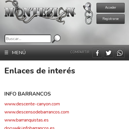
Acceder
Registrarse
☰ MENÚ
COMPARTIR
Enlaces de interés
INFO BARRANCOS
www.descente-canyon.com
www.descensodebarrancos.com
www.barranquistas.es
docuwiki.infobarrancos.es