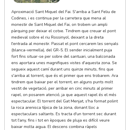
Aproximació Sant Miquel del Fai. S'arriba a Sant Feliu de
Codines, i es continua per la carretera que mena al
monestir de Sant Miquel del Fai, on trobem un ampli
pàrquing per deixar el cotxe. Tindrem que creuar el pont
medieval sobre el riu Rossinyol, deixant a la dreta
l'entrada al monestir. Passat el pont cercarem les senyals
(blanca-vermella), del GR-5. El sender inicialment puja
fort fins situar-se per sobre del santuari, una balconada
ens aportara unes magnifiques vistes d'aquesta zona. Se
segueix aquest camí durant uns quinze minuts, fins que
s'arriba al torrent, que és el primer que ens trobarem. Ara
tindrem que baixar per el torrent, en alguns punts molt
vestit de vegetació, per arribar en cinc minuts al primer
rapel, on posarem atenció, ja que aquest rapel és el més
espectacular. El torrent del Gat Menjat, s'ha format polint
la roca arenisca típica de la zona, donant lloc a
espectaculars saltants. Es tracta d'un torrent sec durant
tot l'any, fins i tot en èpoques de pluja es difícil veure
baixar molta aigua. El descens combina ràpels