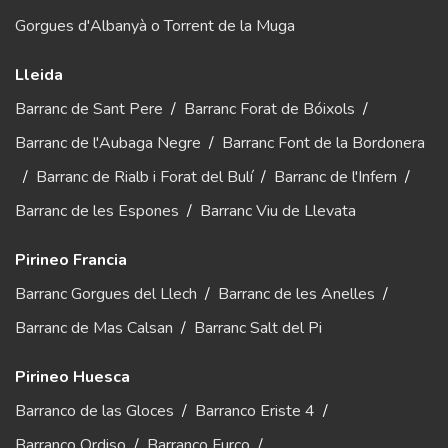
Gorgues d'Albanyà o Torrent de la Muga
Lleida
Barranc de Sant Pere
/
Barranc Forat de Bóixols
/
Barranc de l'Aubaga Negre
/
Barranc Font de la Bordonera
/
Barranc de Rialb i Forat del Bulí
/
Barranc de l'Infern
/
Barranc de les Espones
/
Barranc Viu de Llevata
Pirineo Francia
Barranc Gorgues del Llech
/
Barranc de les Anelles
/
Barranc de Mas Calsan
/
Barranc Salt del Pi
Pirineo Huesca
Barranco de las Gloces
/
Barranco Eriste 4
/
Barranco Ordiso
/
Barranco Furco
/