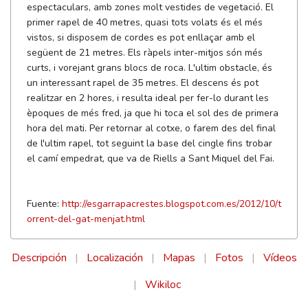
espectaculars, amb zones molt vestides de vegetació. El
primer rapel de 40 metres, quasi tots volats és el més
vistos, si disposem de cordes es pot enllaçar amb el
següent de 21 metres. Els ràpels inter-mitjos són més
curts, i vorejant grans blocs de roca. L'ultim obstacle, és
un interessant rapel de 35 metres. El descens és pot
realitzar en 2 hores, i resulta ideal per fer-lo durant les
èpoques de més fred, ja que hi toca el sol des de primera
hora del mati. Per retornar al cotxe, o farem des del final
de l'ultim rapel, tot seguint la base del cingle fins trobar
el camí empedrat, que va de Riells a Sant Miquel del Fai.
Fuente:
http://esgarrapacrestes.blogspot.com.es/2012/10/t
orrent-del-gat-menjat.html
Descripción
|
Localización
|
Mapas
|
Fotos
|
Vídeos
|
Wikiloc