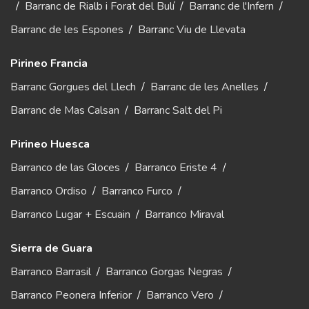
/
Barranc de Rialb i Forat del Bulí
/
Barranc de l'Infern
/
Barranc de les Espones
/
Barranc Viu de Llevata
Pirineo Francia
Barranc Gorgues del Llech
/
Barranc de les Anelles
/
Barranc de Mas Calsan
/
Barranc Salt del Pi
Pirineo Huesca
Barranco de las Gloces
/
Barranco Eriste 4
/
Barranco Ordiso
/
Barranco Furco
/
Barranco Lugar + Escuain
/
Barranco Miraval
Sierra de Guara
Barranco Barrasil
/
Barranco Gorgas Negras
/
Barranco Peonera Inferior
/
Barranco Vero
/