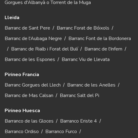
Gorgues d'Albanyà o Torrent de la Muga
Lleida
Barranc de Sant Pere
/
Barranc Forat de Bóixols
/
Barranc de l'Aubaga Negre
/
Barranc Font de la Bordonera
/
Barranc de Rialb i Forat del Bulí
/
Barranc de l'Infern
/
Barranc de les Espones
/
Barranc Viu de Llevata
Pirineo Francia
Barranc Gorgues del Llech
/
Barranc de les Anelles
/
Barranc de Mas Calsan
/
Barranc Salt del Pi
Pirineo Huesca
Barranco de las Gloces
/
Barranco Eriste 4
/
Barranco Ordiso
/
Barranco Furco
/