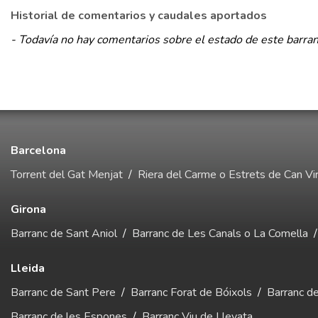
Historial de comentarios y caudales aportados
- Todavía no hay comentarios sobre el estado de este barran
Barcelona
Torrent del Gat Menjat
/
Riera del Carme o Estrets de Can Vir
Girona
Barranc de Sant Aniol
/
Barranc de Les Canals o La Comella
Lleida
Barranc de Sant Pere
/
Barranc Forat de Bóixols
/
Barranc d
Barranc de les Espones
/
Barranc Viu de Llevata