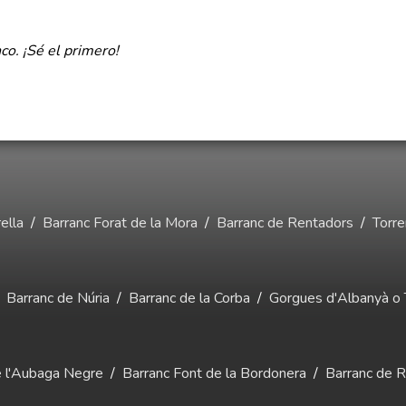
co. ¡Sé el primero!
ella
/
Barranc Forat de la Mora
/
Barranc de Rentadors
/
Torre
/
Barranc de Núria
/
Barranc de la Corba
/
Gorgues d'Albanyà o 
e l'Aubaga Negre
/
Barranc Font de la Bordonera
/
Barranc de Ri