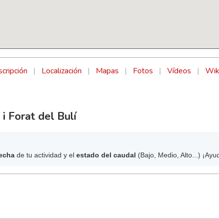
cripción
|
Localización
|
Mapas
|
Fotos
|
Vídeos
|
Wik
i Forat del Bulí
echa
de tu actividad y el
estado del caudal
(Bajo, Medio, Alto...) ¡Ayu