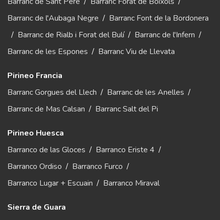
Barranc de Sant Pere
/
Barranc Forat de Bóixols
/
Barranc de l'Aubaga Negre
/
Barranc Font de la Bordonera
/
Barranc de Rialb i Forat del Bulí
/
Barranc de l'Infern
/
Barranc de les Espones
/
Barranc Viu de Llevata
Pirineo Francia
Barranc Gorgues del Llech
/
Barranc de les Anelles
/
Barranc de Mas Calsan
/
Barranc Salt del Pi
Pirineo Huesca
Barranco de las Gloces
/
Barranco Eriste 4
/
Barranco Ordiso
/
Barranco Furco
/
Barranco Lugar + Escuain
/
Barranco Miraval
Sierra de Guara