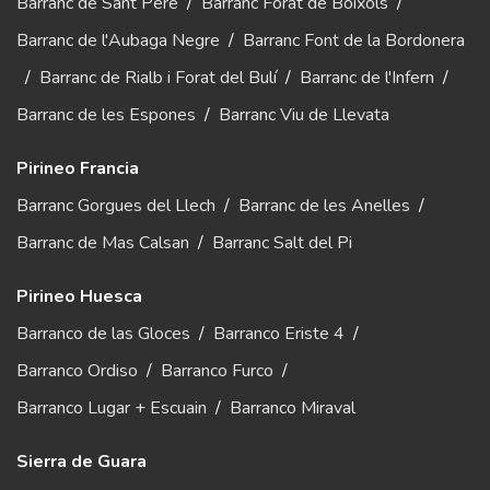
Barranc de Sant Pere
/
Barranc Forat de Bóixols
/
Barranc de l'Aubaga Negre
/
Barranc Font de la Bordonera
/
Barranc de Rialb i Forat del Bulí
/
Barranc de l'Infern
/
Barranc de les Espones
/
Barranc Viu de Llevata
Pirineo Francia
Barranc Gorgues del Llech
/
Barranc de les Anelles
/
Barranc de Mas Calsan
/
Barranc Salt del Pi
Pirineo Huesca
Barranco de las Gloces
/
Barranco Eriste 4
/
Barranco Ordiso
/
Barranco Furco
/
Barranco Lugar + Escuain
/
Barranco Miraval
Sierra de Guara