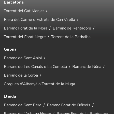
Barcelona
Torrent del Gat Menjat
/
Riera del Carme o Estrets de Can Virella
/
Barranc Forat de la Mora
/
Barranc de Rentadors
/
Torrent del Forat Negre
/
Torrent de la Pedralba
Girona
Barranc de Sant Aniol
/
Barranc de Les Canals o La Comella
/
Barranc de Núria
/
Barranc de la Corba
/
Gorgues d'Albanyà o Torrent de la Muga
Lleida
Barranc de Sant Pere
/
Barranc Forat de Bóixols
/
Barranc de l'Aubaga Negre
/
Barranc Font de la Bordonera