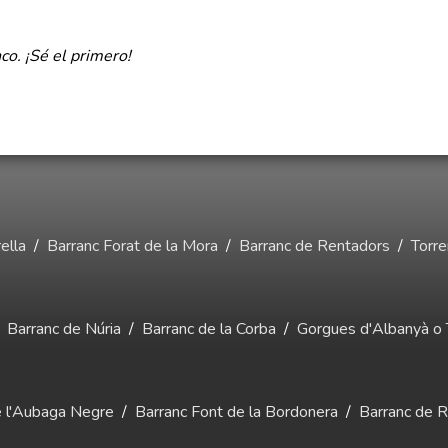
co. ¡Sé el primero!
ella
/
Barranc Forat de la Mora
/
Barranc de Rentadors
/
Torre
/
Barranc de Núria
/
Barranc de la Corba
/
Gorgues d'Albanyà o 
e l'Aubaga Negre
/
Barranc Font de la Bordonera
/
Barranc de Ri