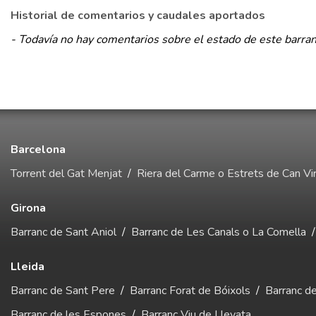
Historial de comentarios y caudales aportados
- Todavía no hay comentarios sobre el estado de este barran
Barcelona
Torrent del Gat Menjat
/
Riera del Carme o Estrets de Can Vir
Girona
Barranc de Sant Aniol
/
Barranc de Les Canals o La Comella
Lleida
Barranc de Sant Pere
/
Barranc Forat de Bóixols
/
Barranc d
Barranc de les Espones
/
Barranc Viu de Llevata