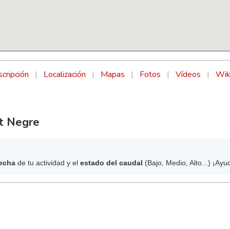
cripción
|
Localización
|
Mapas
|
Fotos
|
Vídeos
|
Wik
at Negre
echa
de tu actividad y el
estado del caudal
(Bajo, Medio, Alto...) ¡Ayu