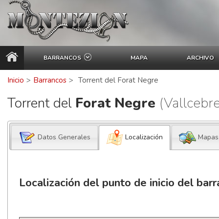
BARRANCOS
MAPA
ARCHIVO
Inicio
>
Barrancos
>
Torrent del Forat Negre
Torrent del
Forat Negre
(Vallcebr
Datos Generales
Localización
Mapas
Localización del punto de inicio del bar